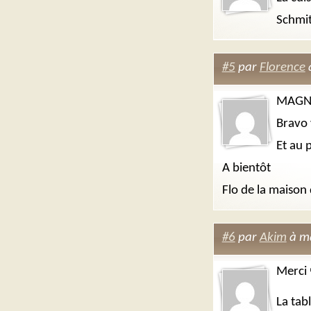
Schmit
#5
par
Florence
à
MAGNIF
Bravo 
Et au 
A bientôt
Flo de la maison 
#6
par
Akim
à ma
Merci
La tabl