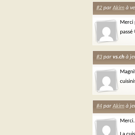
#2
par
Akim
à ve
Merci 
passé 
#3
par
vs.ch
à je
Magnif
cuisini
#4
par
Akim
à je
Merci.
La cuis