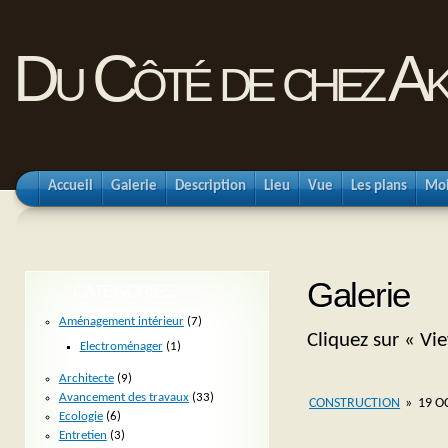
Du Côté de chez Ak
Accueil
Galerie
Description
Lieu
Vue
Les plans
Mo
Galerie
CATÉGORIES
Aménagement intérieur
(7)
Cliquez sur « Vi
Electroménager
(1)
Architecte
(9)
Avancement des travaux
(33)
CONSTRUCTION
»
19 O
Ecologie
(6)
Entretien
(3)