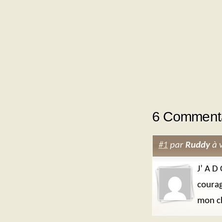
6 Commenta
#1
par
Ruddy
à 
J’ A D 
courag
mon ch