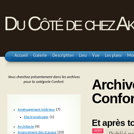
Du Côté de chez Ak
Accueil
Galerie
Description
Lieu
Vue
Les plans
Mo
Vous cherchez présentement dans les archives
Archiv
pour la catégorie Confort.
Confor
CATÉGORIES
Aménagement intérieur
(7)
Electroménager
(1)
Et après t
Architecte
(9)
AOÛT
Avancement des travaux
(33)