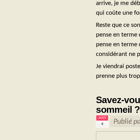
arrive, je me d
qui coûte une for
Reste que ce sont
pense en terme de
pense en terme d
considérant ne p
Je viendrai post
prenne plus trop
Savez-vous
sommeil ?
AOÛT
Publié p
4