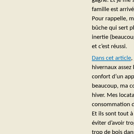
gagné. Et je me
famille est arriv
Pour rappelle, m
bûche qui sert p
inertie (beaucou
et c’est réussi.
Dans cet article
,
hivernaux assez 
confort d’un app
beaucoup, ma co
hiver. Mes locata
consommation de t
Et ils sont tout 
éviter d’avoir tr
trop de bois dan