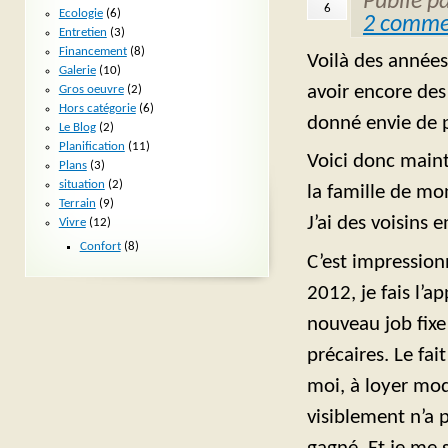
Publié p
6
Ecologie
(6)
2 comme
Entretien
(3)
Financement
(8)
Voilà des années
Galerie
(10)
avoir encore des 
Gros oeuvre
(2)
Hors catégorie
(6)
donné envie de 
Le Blog
(2)
Planification
(11)
Voici donc main
Plans
(3)
situation
(2)
la famille de m
Terrain
(9)
J’ai des voisins e
Vivre
(12)
Confort
(8)
C’est impression
2012, je fais l’
nouveau job fixe
précaires. Le fa
moi, à loyer mod
visiblement n’a p