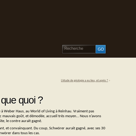
L’étude de géologie a eu lieu, et après ?
»
que quoi ?
se à Weber Haus, au World of Living à Reinhau. Vraiment pas
c mauvais goût, et démodée, accueil très moyen… Nous n’avons
ite, le contre aurait gagné.
sant, et convainquant. Du coup, Schwörer aurait gagné, avec ses 30
hwörer dans tous les cas.