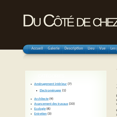
Du Côté de chez
Accueil
Galerie
Description
Lieu
Vue
Les 
CATÉGORIES
Aménagement intérieur
(7)
Electroménager
(1)
Architecte
(9)
Avancement des travaux
(33)
Ecologie
(6)
Entretien
(3)