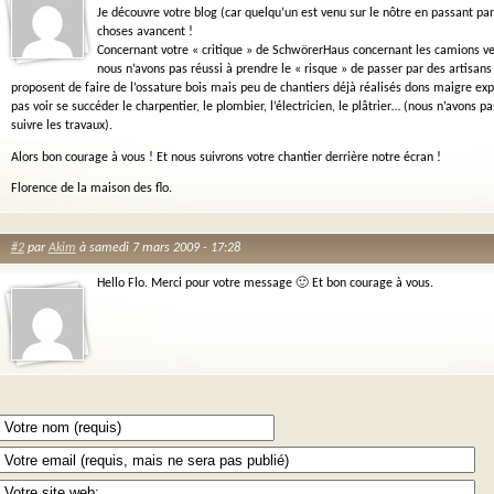
Je découvre votre blog (car quelqu’un est venu sur le nôtre en passant par l
choses avancent !
Concernant votre « critique » de SchwörerHaus concernant les camions v
nous n’avons pas réussi à prendre le « risque » de passer par des artisans 
proposent de faire de l’ossature bois mais peu de chantiers déjà réalisés dons maigre exp
pas voir se succéder le charpentier, le plombier, l’électricien, le plâtrier… (nous n’avons 
suivre les travaux).
Alors bon courage à vous ! Et nous suivrons votre chantier derrière notre écran !
Florence de la maison des flo.
#2
par
Akim
à samedi 7 mars 2009 - 17:28
Hello Flo. Merci pour votre message 🙂 Et bon courage à vous.