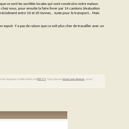
e ce sont les sociétés locales qui vont construire notre maison.
chez nous, pour ensuite la faire livrer par 14 camions (évaluation
 précisément entre 10 et 20 tonnes… Juste pour le transport… Mais
n espoir. Y a pas de raison que ce soit plus cher de travailler avec un
s les réponses à cette entrés via
RSS 2.0
. Vous pouvez
laisser une réponse
, ou un