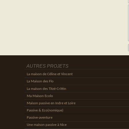
AUTRES PROJETS
La maison de Céline et Vincent
La Maison des Flo
La maison des Titzé-Crittin
Ma Maison Ecolo
Maison passive en Indre et Loire
Passive & Eco(nomique)
Passive-aventure
Une maison passive à Nice