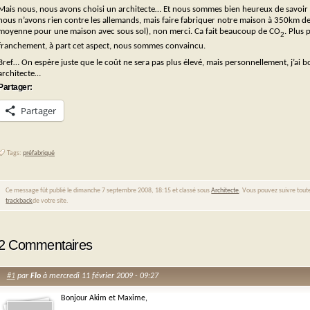
Mais nous, nous avons choisi un architecte… Et nous sommes bien heureux de savoir qu
nous n’avons rien contre les allemands, mais faire fabriquer notre maison à 350km de 
moyenne pour une maison avec sous sol), non merci. Ca fait beaucoup de CO
. Plus
2
franchement, à part cet aspect, nous sommes convaincu.
Bref… On espère juste que le coût ne sera pas plus élevé, mais personnellement, j’ai bo
architecte…
Partager:
Partager
Tags:
préfabriqué
Ce message fût publié le dimanche 7 septembre 2008, 18:15 et classé sous
Architecte
. Vous pouvez suivre toute
trackback
de votre site.
2 Commentaires
#1
par
Flo
à mercredi 11 février 2009 - 09:27
Bonjour Akim et Maxime,