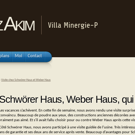
 Akim
Villa Minergie-P
plans
Moi
Contact
«
Visite chez Schwörer Haus et Weber Haus
Schwörer Haus, Weber Haus, qui 
Les vacances s’achèvent. En cette fin de semaine, nous avons rendu une visite surpri
convaincu. Beaucoup de poudre aux yeux, des constructions anciennes décorées ave
vraiment pas aimé. Et s’il avait fallu choisir pour ou contre Weber Haus après cette vis
Côté Schwörer Haus, nous avons participé à une visite guidée de l’usine. Très intéres
ans de garantie et ses deux ans de service après vente. Beaucoup d’avantages pour Sc