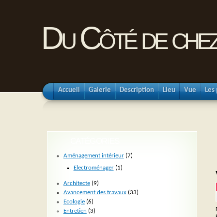
Du Côté de chez
Accueil
Galerie
Description
Lieu
Vue
Les 
CATÉGORIES
Aménagement intérieur
(7)
Electroménager
(1)
Architecte
(9)
Avancement des travaux
(33)
Ecologie
(6)
Entretien
(3)