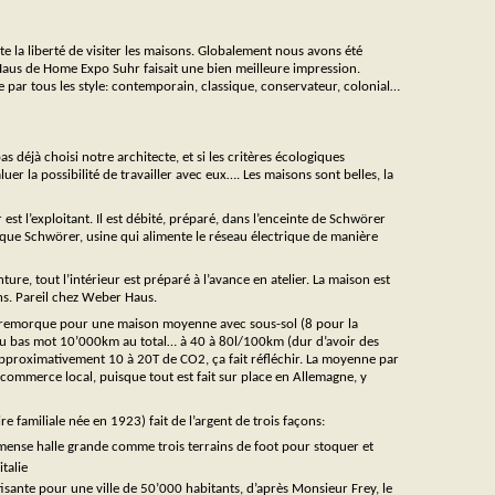
ste la liberté de visiter les maisons. Globalement nous avons été
Haus de Home Expo Suhr faisait une bien meilleure impression.
se par tous les style: contemporain, classique, conservateur, colonial…
as déjà choisi notre architecte, et si les critères écologiques
er la possibilité de travailler avec eux…. Les maisons sont belles, la
est l’exploitant. Il est débité, préparé, dans l’enceinte de Schwörer
ique Schwörer, usine qui alimente le réseau électrique de manière
nture, tout l’intérieur est préparé à l’avance en atelier. La maison est
ions. Pareil chez Weber Haus.
mi-remorque pour une maison moyenne avec sous-sol (8 pour la
 au bas mot 10’000km au total… à 40 à 80l/100km (dur d’avoir des
pproximativement 10 à 20T de CO2, ça fait réfléchir. La moyenne par
commerce local, puisque tout est fait sur place en Allemagne, y
re familiale née en 1923) fait de l’argent de trois façons:
immense halle grande comme trois terrains de foot pour stoquer et
italie
uffisante pour une ville de 50’000 habitants, d’après Monsieur Frey, le