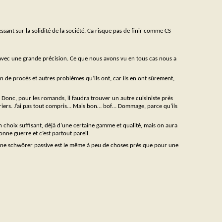
ssant sur la solidité de la société. Ca risque pas de finir comme CS
ur, avec une grande précision. Ce que nous avons vu en tous cas nous a
ion de procès et autres problèmes qu’ils ont, car ils en ont sûrement,
 Donc, pour les romands, il faudra trouver un autre cuisiniste près
riers. J’ai pas tout compris… Mais bon… bof… Dommage, parce qu’ils
hoix suffisant, déjà d’une certaine gamme et qualité, mais on aura
bonne guerre et c’est partout pareil.
r une schwörer passive est le même à peu de choses près que pour une