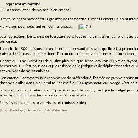
représentant romand
La construction de maison, bien entendu
La fortune des Schwörer est la garantie de l’entreprise. C’est également un point intére
Ma Maison pour ceux qui ont connu la saga …
Côté fabrication, ben… c’est de l’ossature bois. Tout est fait en atelier, par ordinate
convaincu.
Il a parlé de 1500 maisons par an. Il serait intéressant de savoir quelle est la proport
mais ça, je n’ai pas la moindre idée d’où on pourrait trouver ce genre d’information…
A noter qu’ils ne livrent pas de cuisine plus loin que Berne (environ 300km de rayon).
de chez vous… C’est pour des vagues raisons de logistique et de déplacement des ouv
ont vraiment de belles cuisines.
Bien entendu, comme tous les commerce de préfabriqué, l’entrée de gamme donne un c
vite envie d’aller dans la plus value. Et c’est là qu’ils augmentent leur marge. C’est de 
Côté prix, ce que j’ai retenu de ma précédente visite à Suhr, c’est que le budget pou
villa d’architecte. Il y a donc vraiment des choix à faire…
Alors à vos catalogues, à vos visites, et choisissez bien.
Tags:
Home Expo
,
schwörer Haus
,
Suhr
,
Weber Haus