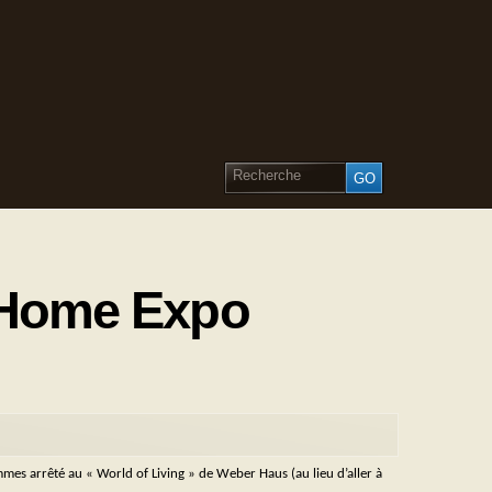
 Home Expo
es arrêté au « World of Living » de Weber Haus (au lieu d’aller à