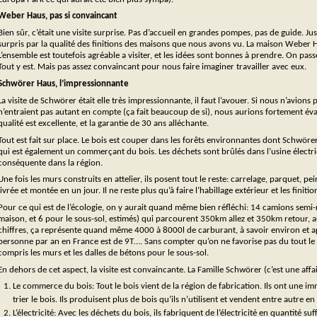
Weber Haus, pas si convaincant
Bien sûr, c’était une visite surprise. Pas d’accueil en grandes pompes, pas de guide. Ju
surpris par la qualité des finitions des maisons que nous avons vu. La maison Weber 
L’ensemble est toutefois agréable a visiter, et les idées sont bonnes à prendre. On pas
Tout y est. Mais pas assez convaincant pour nous faire imaginer travailler avec eux.
Schwörer Haus, l’impressionnante
La visite de Schwörer était elle très impressionnante, il faut l’avouer. Si nous n’avions p
n’entraient pas autant en compte (ça fait beaucoup de si), nous aurions fortement évalu
qualité est excellente, et la garantie de 30 ans alléchante.
Tout est fait sur place. Le bois est couper dans les forêts environnantes dont Schwörer 
qui est également un commerçant du bois. Les déchets sont brûlés dans l’usine électr
conséquente dans la région.
Une fois les murs construits en attelier, ils posent tout le reste: carrelage, parquet, pei
livrée et montée en un jour. Il ne reste plus qu’à faire l’habillage extérieur et les finit
Pour ce qui est de l’écologie, on y aurait quand même bien réfléchi: 14 camions se
maison, et 6 pour le sous-sol, estimés) qui parcourent 350km allez et 350km retour,
chiffres, ça représente quand même 4000 à 8000l de carburant, à savoir environ et a
personne par an en France est de 9T…. Sans compter qu’on ne favorise pas du tout le 
compris les murs et les dalles de bétons pour le sous-sol.
En dehors de cet aspect, la visite est convaincante. La Famille Schwörer (c’est une affai
Le commerce du bois: Tout le bois vient de la région de fabrication. Ils ont une 
trier le bois. Ils produisent plus de bois qu’ils n’utilisent et vendent entre autre en 
L’électricité: Avec les déchets du bois, ils fabriquent de l’électricité en quantité s