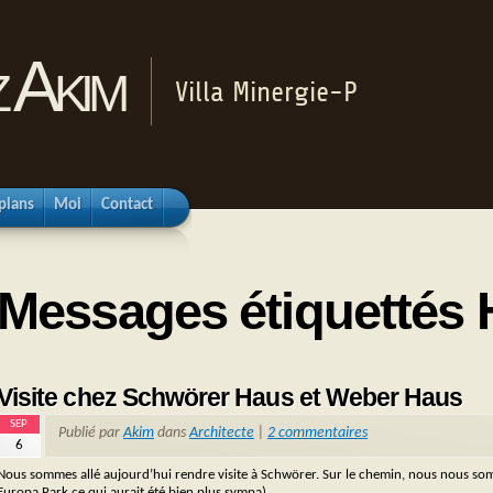
 Akim
Villa Minergie-P
plans
Moi
Contact
Messages étiquettés
Visite chez Schwörer Haus et Weber Haus
SEP
Publié par
Akim
dans
Architecte
|
2 commentaires
6
Nous sommes allé aujourd’hui rendre visite à Schwörer. Sur le chemin, nous nous somm
Europa Park ce qui aurait été bien plus sympa).