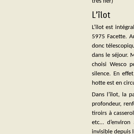
très fier)
L’îlot
L’îlot est intég
5975 Facette. A
donc télescopique
dans le séjour. 
choisi Wesco po
silence. En effe
hotte est en cir
Dans l’îlot, la 
profondeur, renf
tiroirs à cassero
etc… d’environ 
invisible depuis l