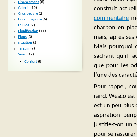
Financement
(8)
construit actue
Galerie
(10)
Gros oeuvre
(2)
commentaire
me 
Hors catégorie
(6)
Le Blog
(2)
charbon en place
Planification
(11)
mais, après ses 
Plans
(3)
situation
(2)
Mais pourquoi d
Terrain
(9)
Vivre
(12)
sachant qu’il fa
Confort
(8)
que pour les od
l’une des caract
Pour rappel, n
rand. Wesco est 
est un peu plus c
aspiration pér
justifie-t-on un 
pour se rassurer