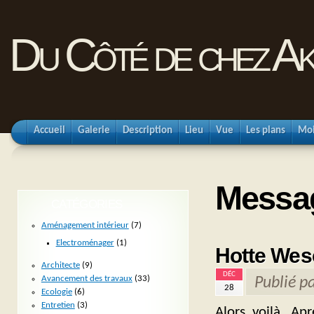
Du Côté de chez Ak
Accueil
Galerie
Description
Lieu
Vue
Les plans
Mo
Messag
CATÉGORIES
Aménagement intérieur
(7)
Electroménager
(1)
Hotte Wes
Architecte
(9)
DÉC
Avancement des travaux
(33)
Publié p
28
Ecologie
(6)
Entretien
(3)
Alors voilà. Apr