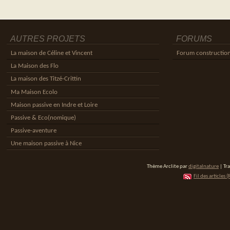
AUTRES PROJETS
FORUMS
La maison de Céline et Vincent
Forum constructio
La Maison des Flo
La maison des Titzé-Crittin
Ma Maison Ecolo
Maison passive en Indre et Loire
Passive & Eco(nomique)
Passive-aventure
Une maison passive à Nice
Thème Arclite par
digitalnature
| Tr
Fil des articles (