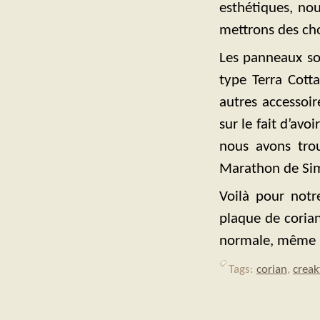
esthétiques, no
mettrons des ch
Les panneaux so
type Terra Cott
autres accessoi
sur le fait d’avo
nous avons trou
Marathon de Simi
Voilà pour notr
plaque de corian
normale, même pas
Tags:
corian
,
creak