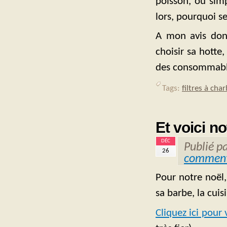
poisson, ou sim
lors, pourquoi s
A mon avis donc
choisir sa hotte
des consommabl
Tags:
filtres à cha
Et voici no
DÉC
Publié p
26
comment
Pour notre noël,
sa barbe, la cui
Cliquez ici pour 